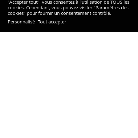
"Accepter tout", vous consentez à l'utilisation de TOUS les
cookies. Cependant, vous pouvez visiter "Paramètres des
cookies" pour fournir un consentement contrôlé.
Personnalisé
Tout accepter
Village Protection de l’Océan – Fêtes
maritimes Brest 2024 du 12 au 17 juillet
2024
Le Village Protection de l’Océan
Durant les Fêtes maritimes Brest 2024, qui se
dérouleront du 12 au 17 juillet, le Fonds de dotation
Océanopolis Acts, avec le soutien de son mécène Axa
Mutuelle Assurance, co-portera et animera le Village
Protection de l’Océan. Cet événement majeur attend
plus de 800,000 visiteurs et mettra en lumière les